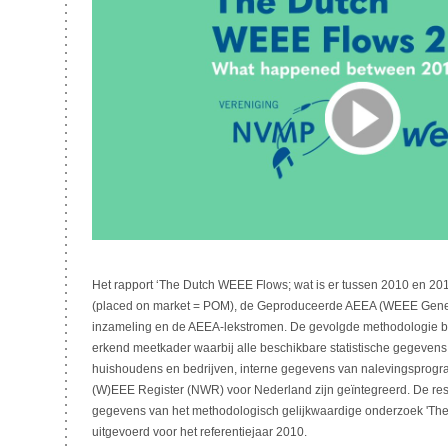
Het rapport ‘The Dutch WEEE Flows; wat is er tussen 2010 en 2
(placed on market = POM), de Geproduceerde AEEA (WEEE Gener
inzameling en de AEEA-lekstromen. De gevolgde methodologie bij
erkend meetkader waarbij alle beschikbare statistische gegeven
huishoudens en bedrijven, interne gegevens van nalevingsprog
(W)EEE Register (NWR) voor Nederland zijn geïntegreerd. De res
gegevens van het methodologisch gelijkwaardige onderzoek 'The 
uitgevoerd voor het referentiejaar 2010.