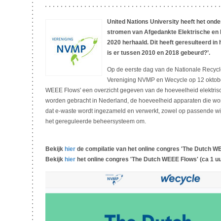
United Nations University heeft het ond
stromen van Afgedankte Elektrische en 
2020 herhaald. Dit heeft geresulteerd in
is er tussen 2010 en 2018 gebeurd?’.
Op de eerste dag van de Nationale Recyc
Vereniging NVMP en Wecycle op 12 oktober
WEEE Flows' een overzicht gegeven van de hoeveelheid elektrisch
worden gebracht in Nederland, de hoeveelheid apparaten die wor
dat e-waste wordt ingezameld en verwerkt, zowel op passende wij
het gereguleerde beheersysteem om.
Bekijk
hier
de compilatie van het online congres 'The Dutch WE
Bekijk
hier
het online congres 'The Dutch WEEE Flows' (ca 1 uu