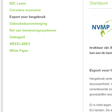
Standpunt
B2C Lease
Circulaire economie
Export voor hergebruik
Gebruiksduurverlenging
Rol van herwinningssystemen
Statiegeld
WEEELABEX
bruikbaar zijn.
White Paper
kan aan de hand 
Export voor 
Hergebruik verl
duurzaamheid. Vo
verantwoorde man
grondstoffen wo
Er is niets tege
EU-landen. De we