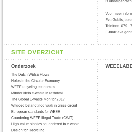
is ondergebracht
Voor meer inform
Eva Gobits, bes
Telefoon: 079 -
E-mail: eva.gob
SITE OVERZICHT
Onderzoek
WEEELAB
The Dutch WEEE Flows
Holes in the Circular Economy
WEEE recycling economics
Minder klein e-waste in restafval
The Global E-waste Monitor 2017
Witgoed belandt nog vaak in grijze circuit
European standards for WEEE
Countering WEEE Illegal Trade (CWIT)
High-value plastics squandered in e-waste
Design for Recycling