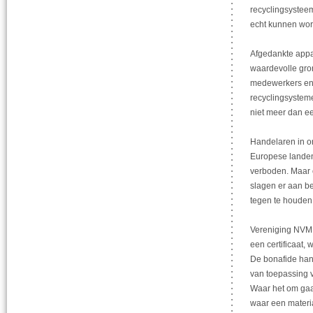
recyclingsystee
echt kunnen word
Afgedankte appar
waardevolle gron
medewerkers en
recyclingsysteme
niet meer dan e
Handelaren in on
Europese landen.
verboden. Maar o
slagen er aan be
tegen te houden
Vereniging NVMP 
een certificaat,
De bonafide hand
van toepassing v
Waar het om gaa
waar een materi