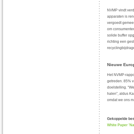
NVMP vindt verde
apparaten is ren
vergoedt gemeen
om consumenten 
solide buffer o
richting een ges
recyclingbijdrage
Nieuwe Europ
Het NVMP-rapport
getreden. 85% v
doelstelling. “We
halen”, aldus Ka
omdat we ons maa
Gekoppelde be
White Paper 'Na