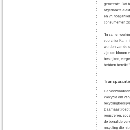
gemeente. Dat bl
afgedankte elekt
en vrij toegank
consumenten zi
"In samenwerkin
voorzitter Kammi
worden van de cr
zijn om binnen v
bestrijken, verg
hebben bereikt."
Transparanti
De voorwaarden 
Wecycle om verwe
recyclingbedrijv
Daarnaast roept 
registreren, zod
de bonafide verw
recycling die ni