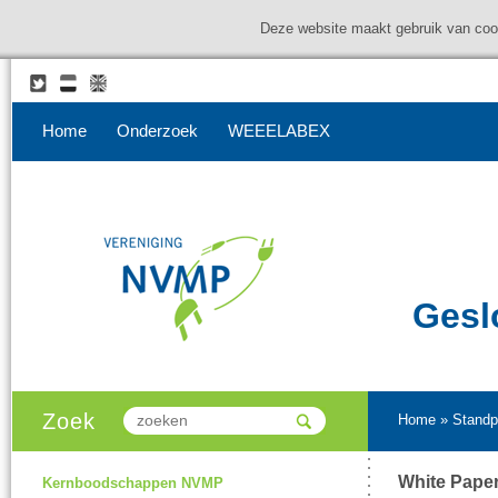
Deze website maakt gebruik van coo
Home
Onderzoek
WEEELABEX
Gesl
Zoek
Home
»
Standp
White Pape
Kernboodschappen NVMP