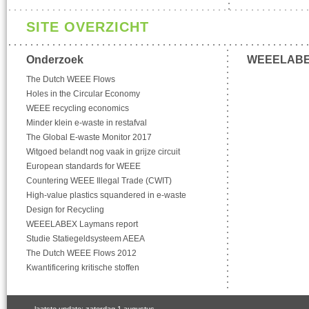
SITE OVERZICHT
Onderzoek
WEEELAB
The Dutch WEEE Flows
Holes in the Circular Economy
WEEE recycling economics
Minder klein e-waste in restafval
The Global E-waste Monitor 2017
Witgoed belandt nog vaak in grijze circuit
European standards for WEEE
Countering WEEE Illegal Trade (CWIT)
High-value plastics squandered in e-waste
Design for Recycling
WEEELABEX Laymans report
Studie Statiegeldsysteem AEEA
The Dutch WEEE Flows 2012
Kwantificering kritische stoffen
laatste update: zaterdag 1 augustus